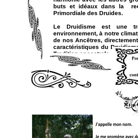
buts et idéaux dans la rec
Primordiale des Druides.
Le Druidisme est une trad
environnement, à notre climat
de nos Ancêtres, directement
caractéristiques du Druidism
Tradition ancestrale, qu'il n'
Le Druidisme représente donc 
de nos ancêtres. La vraie val
capacité à nous faire vivre le
Druides cherchent surtout à 
créativité et l'Amour. Dans 
constante et persévérante, peu
Que toutes celles et ceux qu
bienvenus. Vous pourrez trou
petit à petit, traceront un S