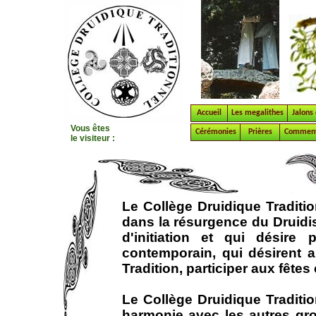
Accueil
Les megalithes
Jalons 
Vous êtes
Cérémonies
Prières
Comment
le visiteur :
Le Collège Druidique Traditio
dans la résurgence du Druidi
d'initiation et qui désire
contemporain, qui désirent a
Tradition, participer aux fêtes 
Le Collège Druidique Traditio
harmonie avec les autres gr