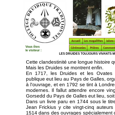
Accueil
Les megalithes
Jalons 
Vous êtes
Cérémonies
Prières
Comment 
le visiteur :
LES DRUIDES TOUJOURS VIVANTS M
Cette clandestinité une longue histoire
Mais les Druides se montrent enfin.
En 1717, les Druides et les Ovates 
publique eut lieu au Pays de Galles, or
à l'ouvrage, et en 1792 se tint à Lond
modernes. Il fallut attendre encore vi
Gorsedd du Pays de Galles eut lieu, soit l
Dans un livre paru en 1744 sous le titr
Jean Frickius y cite vingt-cinq auteurs
1514 dans des ouvrages spécialement c