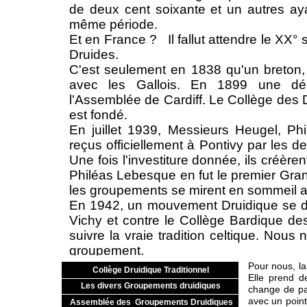
de deux cent soixante et un autres aya
même période.
Et en France ? Il fallut attendre le XX° si
Druides.
C'est seulement en 1838 qu'un breton, L
avec les Gallois. En 1899 une dél
l'Assemblée de Cardiff. Le Collège des 
est fondé.
En juillet 1939, Messieurs Heugel, Ph
reçus officiellement à Pontivy par les 
Une fois l'investiture donnée, ils créèr
Philéas Lebesque en fut le premier Gran
les groupements se mirent en sommeil ai
En 1942, un mouvement Druidique se d
Vichy et contre le Collège Bardique de
suivre la vraie tradition celtique. Nous
groupement.
La guerre terminée, les Collèges du P
Pour nous, la
Collège Druidique Traditionnel
Elle prend d
repris leur activité. Le Collège Bar
Les divers Groupements druidiques
change de pa
devoir le faire.
avec un point
Assemblée des Groupements Druidiques